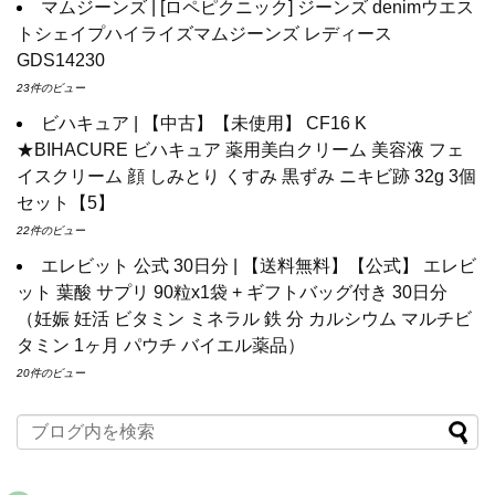
マムジーンズ | [ロペピクニック] ジーンズ denimウエス
トシェイプハイライズマムジーンズ レディース
GDS14230
23件のビュー
ビハキュア | 【中古】【未使用】 CF16 K
★BIHACURE ビハキュア 薬用美白クリーム 美容液 フェ
イスクリーム 顔 しみとり くすみ 黒ずみ ニキビ跡 32g 3個
セット【5】
22件のビュー
エレビット 公式 30日分 | 【送料無料】【公式】 エレビ
ット 葉酸 サプリ 90粒x1袋 + ギフトバッグ付き 30日分
（妊娠 妊活 ビタミン ミネラル 鉄 分 カルシウム マルチビ
タミン 1ヶ月 パウチ バイエル薬品）
20件のビュー