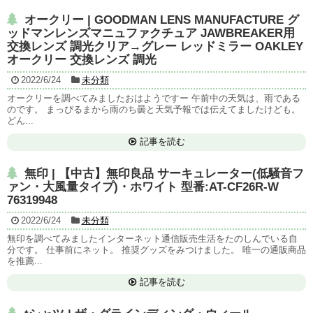
オークリー | GOODMAN LENS MANUFACTURE グ
ッドマンレンズマニュファクチュア JAWBREAKER用
交換レンズ 調光クリア→グレー レッドミラー OAKLEY
オークリー 交換レンズ 調光
2022/6/24
未分類
オークリーを調べてみましたおはようですー 午前中の天気は、雨である
のです。 まっぴるまから雨のち曇と天気予報では伝えてましたけども。
どん...
記事を読む
無印 | 【中古】無印良品 サーキュレーター(低騒音フ
ァン・大風量タイプ)・ホワイト 型番:AT-CF26R-W
76319948
2022/6/24
未分類
無印を調べてみましたインターネット通信販売生活をたのしんでいる自
分です。 仕事前にネット。 推奨グッズをみつけました。 唯一の通販商品
を推薦...
記事を読む