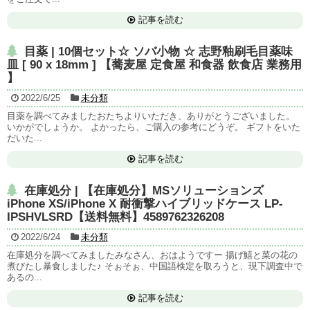
記事を読む
目薬 | 10個セット☆ ソバ小物 ☆ 志野釉刷毛目薬味
皿 [ 90 x 18mm ] 【蕎麦屋 定食屋 和食器 飲食店 業務用
】
2022/6/25
未分類
目薬を調べてみましたおたちよりいただき、ありがとうございました。
いかがでしょうか。 よかったら、ご購入の参考にどうぞ。 ギフトをいた
だいた...
記事を読む
在庫処分 | 【在庫処分】MSソリューションズ
iPhone XS/iPhone X 耐衝撃ハイブリッドケース LP-
IPSHVLSRD【送料無料】4589762326208
2022/6/24
未分類
在庫処分を調べてみましたみなさん、おはようですー 揚げ鱚と菜の花の
煮びたし暴食しました♪ そぉそぉ、中国語検定を取ろうと、現下調査中で
あるの...
記事を読む