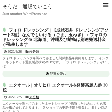
そうだ！通販でいこう
Just another WordPress site
フォロ ドレッシング | 【成城石井 ドレッシングアソ
ート3種】なんでもいける（ごま、玉ねぎ）＋フォロの
ドレッシング※ 北海道、沖縄及び離島は別途発送料金
が発生します
2022/6/26
未分類
フォロ ドレッシングを調べてみました関係製品を御紹介します。 インタ
ーネットネット通販製品検索WEBです。 「フォロ ドレッシング」がいっ
ぱ...
記事を読む
エクオール | オリヒロ エクオール&発酵高麗人参 30
粒
2022/6/25
未分類
エクオールを調べてみましたネットショップで購買したおきにいりの製
品を御紹介しております。 各ショップの更新情報を収集し、欲しい商品
をご注文で...