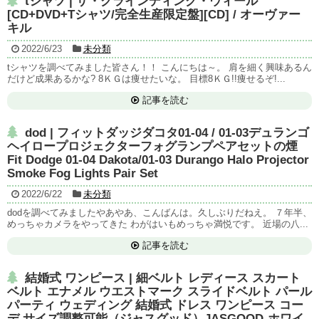
tシャツ | ザ・グラインディング・ウィール
[CD+DVD+Tシャツ/完全生産限定盤][CD] / オーヴァー
キル
2022/6/23
未分類
tシャツを調べてみました皆さん！！ こんにちは～。 肩を細く興味あるん
だけど成果あるかな? 8ＫＧは痩せたいな。 目標8ＫＧ!!痩せるぞ!...
記事を読む
dod | フィットダッジダコタ01-04 / 01-03デュランゴ
ヘイロープロジェクターフォグランプペアセットの煙
Fit Dodge 01-04 Dakota/01-03 Durango Halo Projector
Smoke Fog Lights Pair Set
2022/6/22
未分類
dodを調べてみましたやあやあ、こんばんは。久しぶりだねえ。 ７年半、
めっちゃカメラをやってきた わがはいもめっちゃ満悦です。 近場の八...
記事を読む
結婚式 ワンピース | 細ベルト レディース スカート
ベルト エナメル ウエストマーク スライドベルト パール
パーティ ウェディング 結婚式 ドレス ワンピース コー
デ サイズ調整可能（ジャスグッド）JASGOOD-ホワイ