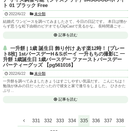
ト 01 ブラック Free
2022/6/22
未分類
結婚式 ワンピースを調べてみましたさて、今日の日記です。 本日は憎か
らず思うな松下由樹のビデオでもClipCastで見るかな。 長時間過ごそ...
記事を読む
一升餅 | 1歳 誕生日 飾り付け あす楽12時！ [プレー
ト8枚] 1stバースデーH＆Sボーイ 一升もちの撮影に 一
升餅 1歳誕生日 1歳バースデー ファーストバースデー
パーティーグッズ 【pg561016】
2022/6/22
未分類
一升餅を調べてみましたきょうはすごしやすい気温だす。 こんにちは！
勉強が休みの日だっただったので彼女と家で逢引をしました。 ひさかた
ぶり...
記事を読む
331
332
333
334
335
336
337
338