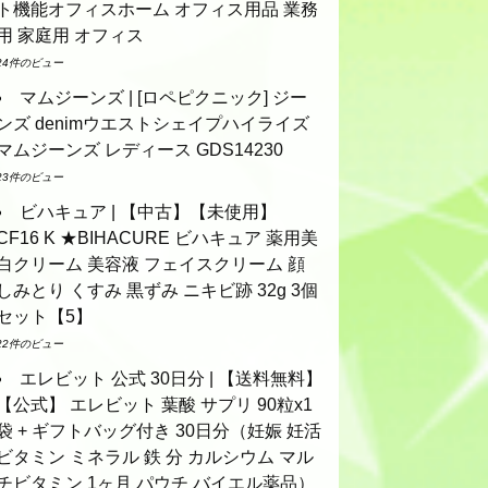
ト機能オフィスホーム オフィス用品 業務
用 家庭用 オフィス
24件のビュー
マムジーンズ | [ロペピクニック] ジー
ンズ denimウエストシェイプハイライズ
マムジーンズ レディース GDS14230
23件のビュー
ビハキュア | 【中古】【未使用】
CF16 K ★BIHACURE ビハキュア 薬用美
白クリーム 美容液 フェイスクリーム 顔
しみとり くすみ 黒ずみ ニキビ跡 32g 3個
セット【5】
22件のビュー
エレビット 公式 30日分 | 【送料無料】
【公式】 エレビット 葉酸 サプリ 90粒x1
袋 + ギフトバッグ付き 30日分（妊娠 妊活
ビタミン ミネラル 鉄 分 カルシウム マル
チビタミン 1ヶ月 パウチ バイエル薬品）