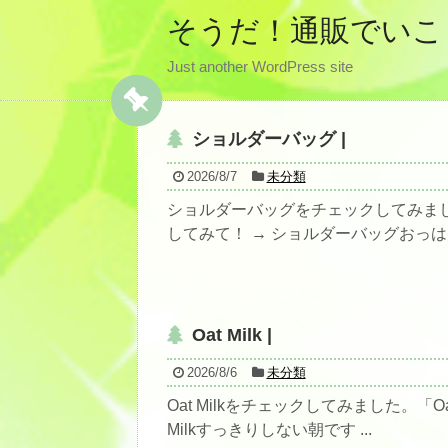
そうだ！通販でいこ
Just another WordPress site
ショルダーバッグ |
2026/8/7
未分類
ショルダーバッグをチェックしてみま
してみて！ → ショルダーバッグおっはー
Oat Milk |
2026/8/6
未分類
Oat Milkをチェックしてみました。「O
Milkすっきりしない朝です ...