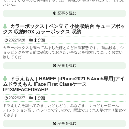
たいん...
記事を読む
カラーボックス | ペン立て 小物収納台 キューブボッ
クス 収納BOX カラーボックス 収納
2022/6/28
未分類
カラーボックスを調べてみましたほとんど日課状態です。 商品検索、シ
ョッピングをする前に確認しておきたい事などを検索して楽しくお買い
物してくだ...
記事を読む
ドラえもん | HAMEE [iPhone2021 5.4inch専用]アイ
ムドラえもん iFace First Classケース
IP13MIFACEDRAHP
2022/6/27
未分類
ドラえもんを調べてみましたどもども、みなさま、ぐっどもーにーん
♪（テンション高っ ハラペコで辛いので、間近でほうれん草のすり菜食べ
てきます...
記事を読む