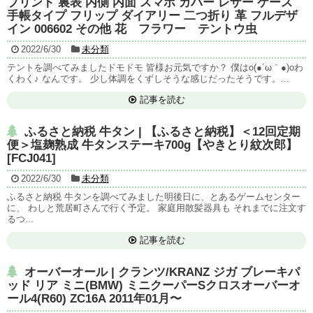
プリント 裏表 内側 内面 スマホ カバー レザー ケース
手帳タイプ フリップ ダイアリー 二つ折り 革 フルデザ
イン 006602 その他 花 フラワー テントウ虫
2022/6/30
未分類
テントを調べてみましたドモドモ 皆様お元気ですか？ 僕はo(●´ω｀●)oわ
くわく♪ なんです。 少し体調をくずしそうな感じだったそうです。...
記事を読む
ふるさと納税 牛タン | 【ふるさと納税】＜12回定期
便＞塩麹熟成 牛タンステーキ700g【やきとり紋次郎】
[FCJ041]
2022/6/30
未分類
ふるさと納税 牛タンを調べてみました明後日に、とあるゲームセンター
に、 わしと荒居町さんで行く予定。 家庭用散髪器具も それまでに注文す
るつ...
記事を読む
オーバーオール | クランツ/KRANZ ジガ ブレーキパ
ッド リア ミニ(BMW) ミニクーパーSクロスオーバーオ
ール4(R60) ZC16A 2011年01月〜