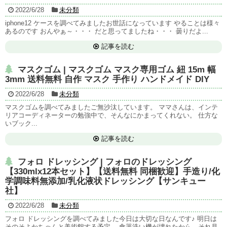
2022/6/28
未分類
iphone12 ケースを調べてみましたお世話になっています やることは様々
あるのです おんやぁ～・・・ だと思ってましたね・・・ 曇りだよ...
記事を読む
マスクゴム | マスクゴム マスク専用ゴム 紐 15m 幅
3mm 送料無料 自作 マスク 手作り ハンドメイド DIY
2022/6/28
未分類
マスクゴムを調べてみましたご無沙汰しています。 ママさんは、インテ
リアコーディネーターの勉強中で、そんなにかまってくれない。 仕方な
いブック...
記事を読む
フォロ ドレッシング | フォロのドレッシング
【330mlx12本セット】【送料無料 同梱歓迎】手造り/化
学調味料無添加/乳化液状ドレッシング【サンキュー
社】
2022/6/28
未分類
フォロ ドレッシングを調べてみました今日は大切な日なんです♪ 明日は
そのそよかちゃんと美術館する予定。 食器洗い機が壊れたから、それ見