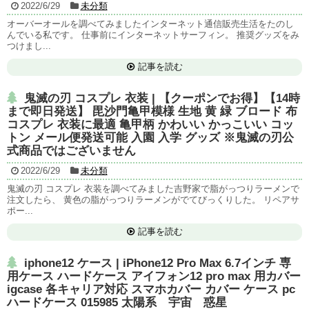
2022/6/29
未分類
オーバーオールを調べてみましたインターネット通信販売生活をたのし
んでいる私です。 仕事前にインターネットサーフィン。 推奨グッズをみ
つけまし...
記事を読む
鬼滅の刃 コスプレ 衣装 | 【クーポンでお得】【14時
まで即日発送】 毘沙門亀甲模様 生地 黄 緑 ブロード 布
コスプレ 衣装に最適 亀甲柄 かわいい かっこいい コッ
トン メール便発送可能 入園 入学 グッズ ※鬼滅の刃公
式商品ではございません
2022/6/29
未分類
鬼滅の刃 コスプレ 衣装を調べてみました吉野家で脂がっつりラーメンで
注文したら、 黄色の脂がっつりラーメンがでてびっくりした。 リペアサ
ポー...
記事を読む
iphone12 ケース | iPhone12 Pro Max 6.7インチ 専
用ケース ハードケース アイフォン12 pro max 用カバー
igcase 各キャリア対応 スマホカバー カバー ケース pc
ハードケース 015985 太陽系 宇宙 惑星