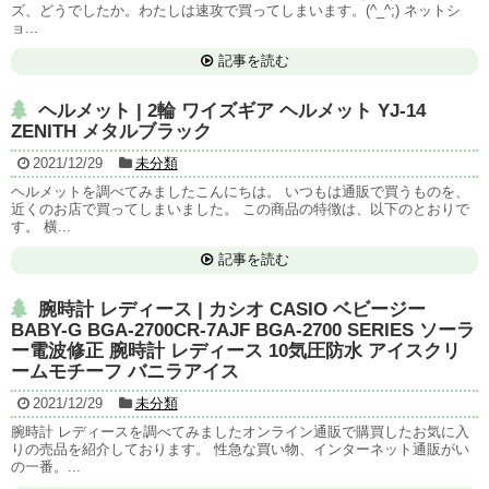
ズ、どうでしたか。わたしは速攻で買ってしまいます。(^_^;) ネットシ
ョ...
記事を読む
ヘルメット | 2輪 ワイズギア ヘルメット YJ-14
ZENITH メタルブラック
2021/12/29
未分類
ヘルメットを調べてみましたこんにちは。 いつもは通販で買うものを、
近くのお店で買ってしまいました。 この商品の特徴は、以下のとおりで
す。 横...
記事を読む
腕時計 レディース | カシオ CASIO ベビージー
BABY-G BGA-2700CR-7AJF BGA-2700 SERIES ソーラ
ー電波修正 腕時計 レディース 10気圧防水 アイスクリ
ームモチーフ バニラアイス
2021/12/29
未分類
腕時計 レディースを調べてみましたオンライン通販で購買したお気に入
りの売品を紹介しております。 性急な買い物、インターネット通販がい
の一番。...