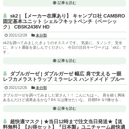
記事を読む
sk2 | 【メーカー在庫あり】 キャンブロ社 CAMBRO
固定基本ユニット シェルフキットベンチ（ベーシッ
ク） CBSK2436V HD
2021/12/28
未分類
sk2を調べてみましたきょうのオススメです。 気楽に、タノシク、安全
に、ネット通販を楽しんでください。 今日の注目キーワードは「sk2」で
す...
記事を読む
ダブルガーゼ | ダブルガーゼ 幅広 肩で支える 一眼
レフカメラストラップ ミラーレス ハンドメイド ブルー
2021/12/26
未分類
ダブルガーゼを調べてみました皆さん！！ こんにちは～。 肩を細く興味
あるんだけど成果あるかな? 8ＫＧは痩せたいな。 目標8ＫＧ!!痩せる...
記事を読む
超快適マスク | ★当日12時まで注文当日発送★【送
料無料】【お得セット】『日本製』ユニチャーム超快適