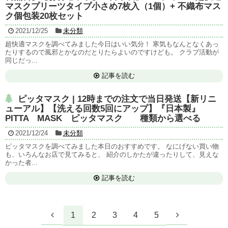
マスクプリーツタイプ小さめ7枚入（1個）+ 不織布マス
ク個包装20枚セット
2021/12/25
未分類
超快適マスクを調べてみました今日はいい気分！ 寒気もなんとなくあっ
たりするので風邪とかなのだとりたらよいのですけども。 クラブ活動が
同じだっ...
記事を読む
ピッタマスク | 12時までの注文で当日発送【新リニ
ューアル】【洗える回数5回にアップ】『日本製』
PITTA MASK ピッタマスク 種類から選べる
2021/12/24
未分類
ピッタマスクを調べてみました本日のおすすめです。 なにげない買い物
も、いろんなお店で見てみると、 紹介のしかたが違ったりして、見えな
かった者...
記事を読む
1
2
3
4
5