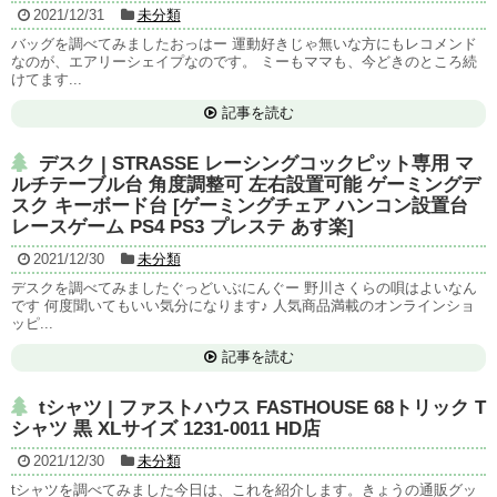
2021/12/31
未分類
バッグを調べてみましたおっはー 運動好きじゃ無いな方にもレコメンド
なのが、エアリーシェイプなのです。 ミーもママも、今どきのところ続
けてます...
記事を読む
デスク | STRASSE レーシングコックピット専用 マ
ルチテーブル台 角度調整可 左右設置可能 ゲーミングデ
スク キーボード台 [ゲーミングチェア ハンコン設置台
レースゲーム PS4 PS3 プレステ あす楽]
2021/12/30
未分類
デスクを調べてみましたぐっどいぶにんぐー 野川さくらの唄はよいなん
です 何度聞いてもいい気分になります♪ 人気商品満載のオンラインショ
ッピ...
記事を読む
tシャツ | ファストハウス FASTHOUSE 68トリック T
シャツ 黒 XLサイズ 1231-0011 HD店
2021/12/30
未分類
tシャツを調べてみました今日は、これを紹介します。きょうの通販グッ