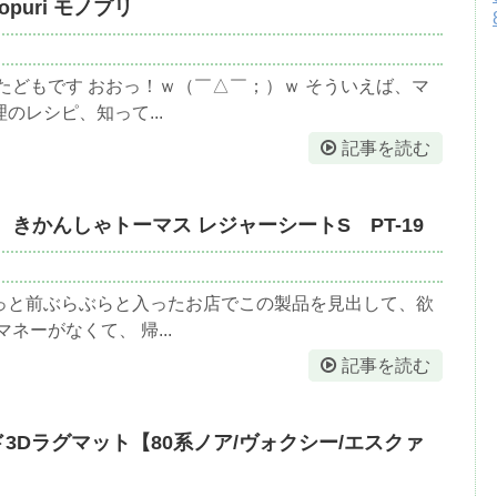
nopuri モノプリ
たどもです おおっ！ｗ（￣△￣；）ｗ そういえば、マ
レシピ、知って...
記事を読む
 きかんしゃトーマス レジャーシートS PT-19
っと前ぶらぶらと入ったお店でこの製品を見出して、欲
ネーがなくて、 帰...
記事を読む
セカンド3Dラグマット【80系ノア/ヴォクシー/エスクァ