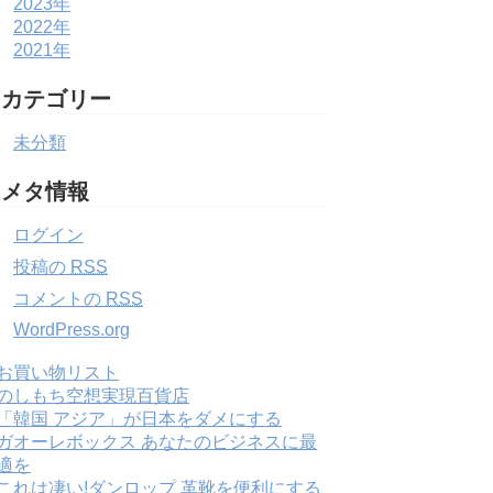
2023年
2022年
2021年
カテゴリー
未分類
メタ情報
ログイン
投稿の
RSS
コメントの
RSS
WordPress.org
お買い物リスト
のしもち空想実現百貨店
「韓国 アジア」が日本をダメにする
ガオーレボックス あなたのビジネスに最
適を
これは凄い!ダンロップ 革靴を便利にする