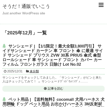
そうだ！通販でいこう
Just another WordPress site
「
2025年12月
」
一覧
サンシェード | 【1/1限定！最大全額3,800円引】 サ
イドサンシェード カーテン 車 フロント 傘 に最適 サイ
ド サンシェード プリウス ZVW 30系 PRIUS 傘式 傘型
ロールシェード 車 サンシェード フロント カバー カー
フィルム フロントガラス 日除け Lot No.02
2025/12/31
未分類
サンシェードをチェックしてみました。「サンシェード」がピンと来た
人はチェックしてみて！ → サンシェードｸﾞｯﾄﾞﾓｫﾆﾝｸﾞ♪........
記事を読む
ペット用品 | 【送料無料】cocomall 犬用ハーネス 犬
用胴輪 ドッグ ペット用品 お出かけハーネス 3M反射材