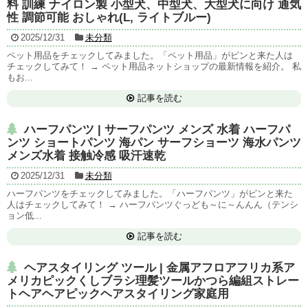
料 訓練 ナイロン製 小型犬、中型犬、大型犬に向け 通気
性 調節可能 おしゃれ(L, ライトブルー)
2025/12/31
未分類
ペット用品をチェックしてみました。「ペット用品」がピンと来た人は
チェックしてみて！ → ペット用品ネットショップの最新情報を紹介。 私
もお...
記事を読む
ハーフパンツ | サーフパンツ メンズ 水着 ハーフパ
ンツ ショートパンツ 海パン サーフショーツ 海水パンツ
メンズ水着 接触冷感 吸汗速乾
2025/12/31
未分類
ハーフパンツをチェックしてみました。「ハーフパンツ」がピンと来た
人はチェックしてみて！ → ハーフパンツぐっども～に～んんん（テンシ
ョン低...
記事を読む
ヘアスタイリング ツール | 金属アフロアフリカ系ア
メリカピックくしブラシ理髪ツールかつら編組ストレー
トヘアヘアピックヘアスタイリング家庭用