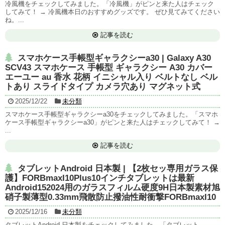
冷風機をチェックしてみました。「冷風機」がピンと来た人はチェック
してみて！ → 冷風機本日のおすすめグッズです。 ぜひ見てみてください
ね。...
記事を読む
スマホケース手帳型ギャラクシーa30 | Galaxy A30
SCV43 スマホケース 手帳型 ギャラクシー A30 カバー
エーユー au 香水 花柄 イニシャル入り ベルトなし ベル
トあり スライドタイプ カメラ穴あり マグネット式
2025/12/22
未分類
スマホケース手帳型ギャラクシーa30をチェックしてみました。「スマホ
ケース手帳型ギャラクシーa30」がピンと来た人はチェックしてみて！ →
...
記事を読む
タブレットAndroid 日本製 | 【2枚セッ専用ガラス保
護】FORBmaxI10Plus10インチタブレットは最新
Android152024用のガラスフィルム硬度9H日本製素材旭
硝子製薄型0.33mm飛散防止撥油性耐衝撃FORBmaxI10
2025/12/16
未分類
タブレットAndroid 日本製をチェックしてみました。「タブレット