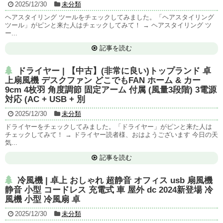
2025/12/30
未分類
ヘアスタイリング ツールをチェックしてみました。「ヘアスタイリング
ツール」がピンと来た人はチェックしてみて！ → ヘアスタイリング ツ
ー...
記事を読む
ドライヤー | 【中古】(非常に良い)トップランド 卓
上扇風機 デスクファン どこでもFAN ホーム & カー
9cm 4枚羽 角度調節 固定アーム 付属 (風量3段階) 3電源
対応 (AC + USB + 別
2025/12/30
未分類
ドライヤーをチェックしてみました。「ドライヤー」がピンと来た人は
チェックしてみて！ → ドライヤー読者様、おはようございます 今日の天
気...
記事を読む
冷風機 | 卓上 おしゃれ 超静音 オフィス usb 扇風機
静音 小型 コードレス 充電式 車 屋外 dc 2024新登場 冷
風機 小型 冷風扇 卓
2025/12/30
未分類