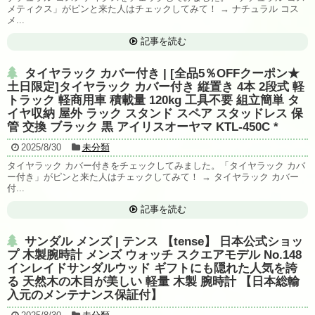
メティクス」がピンと来た人はチェックしてみて！ → ナチュラル コス
メ...
記事を読む
タイヤラック カバー付き | [全品5％OFFクーポン★
土日限定]タイヤラック カバー付き 縦置き 4本 2段式 軽
トラック 軽商用車 積載量 120kg 工具不要 組立簡単 タ
イヤ収納 屋外 ラック スタンド スペア スタッドレス 保
管 交換 ブラック 黒 アイリスオーヤマ KTL-450C *
2025/8/30
未分類
タイヤラック カバー付きをチェックしてみました。「タイヤラック カバ
ー付き」がピンと来た人はチェックしてみて！ → タイヤラック カバー
付...
記事を読む
サンダル メンズ | テンス 【tense】 日本公式ショッ
プ 木製腕時計 メンズ ウォッチ スクエアモデル No.148
インレイドサンダルウッド ギフトにも隠れた人気を誇
る 天然木の木目が美しい 軽量 木製 腕時計 【日本総輸
入元のメンテナンス保証付】