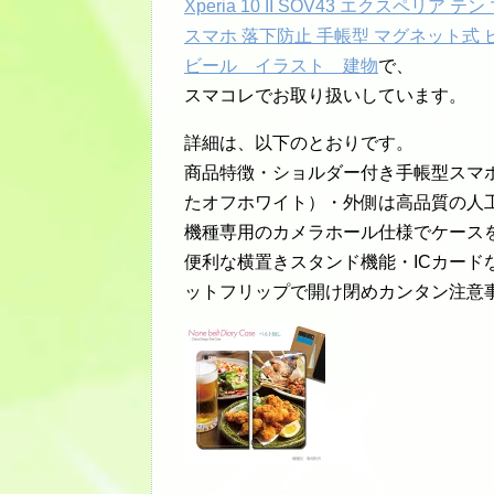
Xperia 10 II SOV43 エクスペリア
スマホ 落下防止 手帳型 マグネット式 ピ
ビール イラスト 建物
で、
スマコレでお取り扱いしています。
詳細は、以下のとおりです。
商品特徴・ショルダー付き手帳型スマ
たオフホワイト）・外側は高品質の人
機種専用のカメラホール仕様でケース
便利な横置きスタンド機能・ICカード
ットフリップで開け閉めカンタン注意