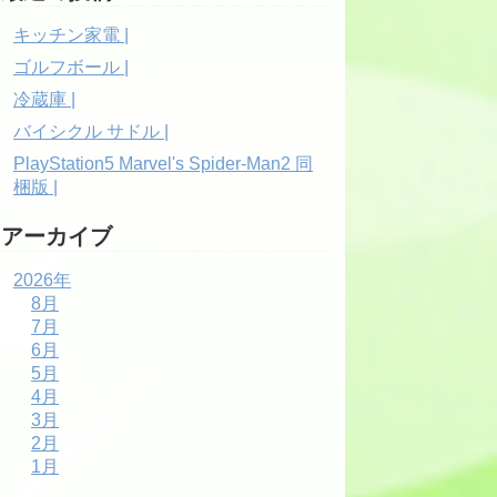
キッチン家電 |
ゴルフボール |
冷蔵庫 |
バイシクル サドル |
PlayStation5 Marvel's Spider-Man2 同
梱版 |
アーカイブ
2026年
8月
7月
6月
5月
4月
3月
2月
1月