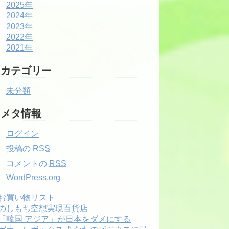
2025年
2024年
2023年
2022年
2021年
カテゴリー
未分類
メタ情報
ログイン
投稿の
RSS
コメントの
RSS
WordPress.org
お買い物リスト
のしもち空想実現百貨店
「韓国 アジア」が日本をダメにする