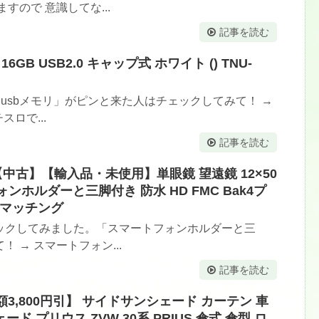
すので 意識してな...
記事を読む
 16GB USB2.0 キャップ式 ホワイト () TNU-
usbメモリ」がピンと来た人はチェックしてみて！ →
ロで...
記事を読む
中古】【輸入品・未使用】単眼鏡 望遠鏡 12×50
ンホルダーと三脚付き 防水 HD FMC Bak4プ
 マッチング
ックしてみました。「スマートフォンホルダーと三
 → スマートフォン...
記事を読む
額3,800円引】 サイドサンシェード カーテン 車
ド プリウス ZVW 30系 PRIUS 傘式 傘型 ロ