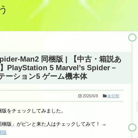
う
's Spider-Man2 同梱版 | 【中古・箱説あ
tation 5 Marvel’s Spider－
イステーション5 ゲーム機本体
2026/6/8
未分類
r-Man2 同梱版をチェックしてみました。
ider-Man2 同梱版」がピンと来た人はチェックしてみて！ →
同梱版