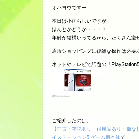
オハヨウですー
本日は小雨らしいですが。
ほんとかどうか・・・？
年齢が結構いってるから、たくさん痩
通販ショッピングに複雑な操作は必要
ネットやテレビで話題の「PlayStation5 Ma
ご紹介したのは、
【中古・箱説あり・付属品あり・傷なし】PlaySta
イステーション5 ゲーム機本体
で、