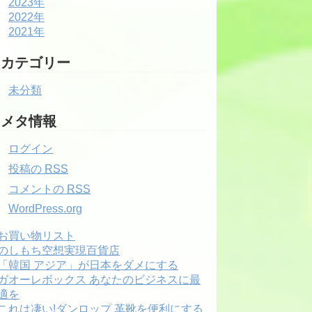
2023年
2022年
2021年
カテゴリー
未分類
メタ情報
ログイン
投稿の
RSS
コメントの
RSS
WordPress.org
お買い物リスト
のしもち空想実現百貨店
「韓国 アジア」が日本をダメにする
ガオーレボックス あなたのビジネスに最
適を
これは凄い!ダンロップ 革靴を便利にする