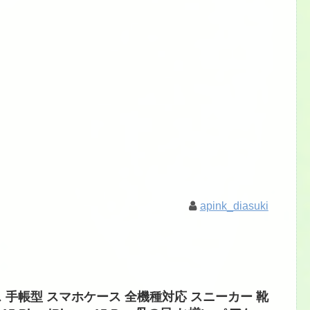
apink_diasuki
 ケース 手帳型 スマホケース 全機種対応 スニーカー 靴