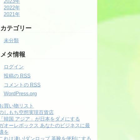
2023年
2022年
2021年
カテゴリー
未分類
メタ情報
ログイン
投稿の
RSS
コメントの
RSS
WordPress.org
お買い物リスト
のしもち空想実現百貨店
「韓国 アジア」が日本をダメにする
ガオーレボックス あなたのビジネスに最
適を
これは凄い!ダンロップ 革靴を便利にする