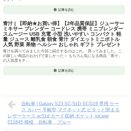
記事を読む
青汁 | 【即納★お買い得】【2年品質保証】ジューサー
ミキサー ブレンダー コードレス 携帯 ミニブレンダー
スムージー USB 充電 小型 洗いやすい コンパクト 軽
量 ジュース 離乳食 朝食 青汁 ダイエットミニボトル
人気 野菜 果物 ヘルシー おしゃれ ギフト プレゼント
青汁を調べてみました今回ご紹介するのはこれ。 買ってみました。こ
の新しい商品のおかげで楽しかった～ もちろん気になる商品「青汁」
の人気度をチ...
記事を読む
自転車 | Galaxy S23 SC-51D SCG19 専用 ケー
ス カバー 手帳型 マグネット式 ピタッと閉まる
レザーケース sc51d カード収納 ポケット igcase
011845 模様 自転車 ブルー