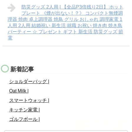
防災グッズ 2人用 | 【全品P3倍残り2日】 ホット
プレート 《煙が出ない！？》 コンパクト無煙調
理器 焼肉 卓上調理器 焼鳥 グリル おしゃれ 調理家電 1
人用 2人用 結婚祝い 新生活 就職 お祝い 焼き肉 焼き鳥
パーティー ☆ プレゼント ギフト 新生活 防災グッズ 節
電
新着記事
ショルダーバッグ |
Oat Milk |
スマートウォッチ |
キッチン家電 |
ゴルフボール |