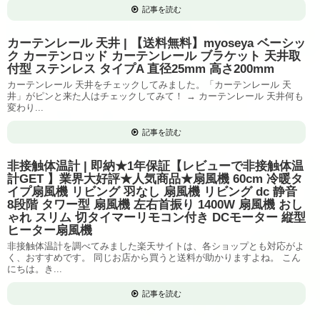
記事を読む
カーテンレール 天井 | 【送料無料】myoseya ベーシッ
ク カーテンロッド カーテンレール ブラケット 天井取
付型 ステンレス タイプA 直径25mm 高さ200mm
カーテンレール 天井をチェックしてみました。「カーテンレール 天
井」がピンと来た人はチェックしてみて！ → カーテンレール 天井何も
変わり...
記事を読む
非接触体温計 | 即納★1年保証【レビューで非接触体温
計GET 】業界大好評★人気商品★扇風機 60cm 冷暖タ
イプ扇風機 リビング 羽なし 扇風機 リビング dc 静音
8段階 タワー型 扇風機 左右首振り 1400W 扇風機 おし
ゃれ スリム 切タイマーリモコン付き DCモーター 縦型
ヒーター扇風機
非接触体温計を調べてみました楽天サイトは、各ショップとも対応がよ
く、おすすめです。 同じお店から買うと送料が助かりますよね。 こん
にちは。き...
記事を読む