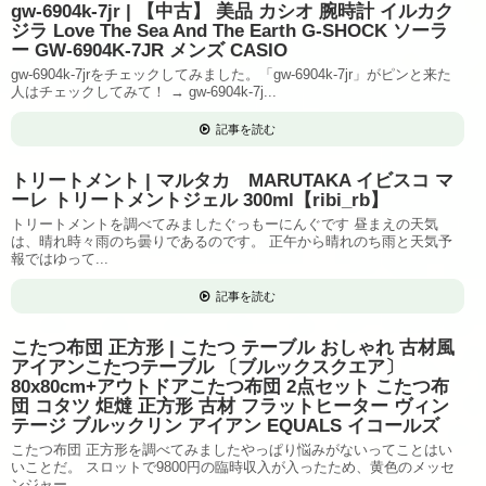
gw-6904k-7jr | 【中古】 美品 カシオ 腕時計 イルカク
ジラ Love The Sea And The Earth G-SHOCK ソーラ
ー GW-6904K-7JR メンズ CASIO
gw-6904k-7jrをチェックしてみました。「gw-6904k-7jr」がピンと来た
人はチェックしてみて！ → gw-6904k-7j...
記事を読む
トリートメント | マルタカ MARUTAKA イビスコ マ
ーレ トリートメントジェル 300ml【ribi_rb】
トリートメントを調べてみましたぐっもーにんぐです 昼まえの天気
は、晴れ時々雨のち曇りであるのです。 正午から晴れのち雨と天気予
報ではゆって...
記事を読む
こたつ布団 正方形 | こたつ テーブル おしゃれ 古材風
アイアンこたつテーブル 〔ブルックスクエア〕
80x80cm+アウトドアこたつ布団 2点セット こたつ布
団 コタツ 炬燵 正方形 古材 フラットヒーター ヴィン
テージ ブルックリン アイアン EQUALS イコールズ
こたつ布団 正方形を調べてみましたやっぱり悩みがないってことはい
いことだ。 スロットで9800円の臨時収入が入ったため、黄色のメッセ
ンジャー...