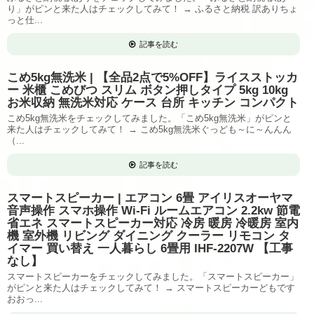
り」がピンと来た人はチェックしてみて！ → ふるさと納税 訳ありちょ
っと仕...
記事を読む
こめ5kg無洗米 | 【全品2点で5%OFF】ライスストッカ
ー 米櫃 こめびつ スリム ボタン押しタイプ 5kg 10kg
お米収納 無洗米対応 ケース 台所 キッチン コンパクト
こめ5kg無洗米をチェックしてみました。「こめ5kg無洗米」がピンと
来た人はチェックしてみて！ → こめ5kg無洗米ぐっども～に～んんん
（...
記事を読む
スマートスピーカー | エアコン 6畳 アイリスオーヤマ
音声操作 スマホ操作 Wi-Fi ルームエアコン 2.2kw 節電
省エネ スマートスピーカー対応 冷房 暖房 冷暖房 室内
機 室外機 リビング ダイニング クーラー リモコン タ
イマー 買い替え 一人暮らし 6畳用 IHF-2207W 【工事
なし】
スマートスピーカーをチェックしてみました。「スマートスピーカー」
がピンと来た人はチェックしてみて！ → スマートスピーカーどもです
おおっ...